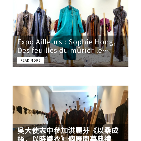
Expo Ailleurs : Sophie Hong,
Des feuilles du mûrier le
temps fait des robes de soie…
- La Piscine de Roubaix -
Jusqu'au 31 mai 2020 (à
confirmer)
吳大使志中參加洪麗芬《以桑成
絲，以時織衣》個展開幕典禮