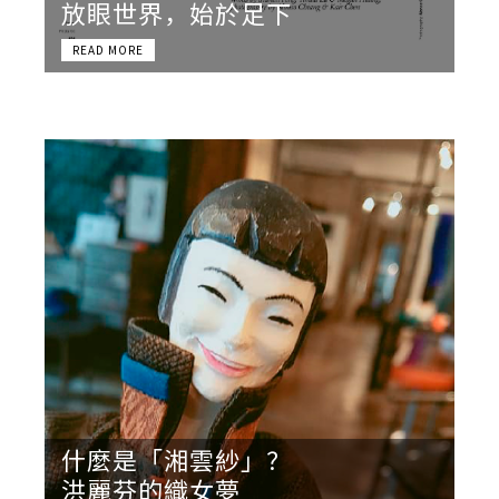
放眼世界，始於足下
什麼是「湘雲紗」？
洪麗芬的織女夢