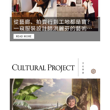
從藝廊、拍賣行到工地都是寶？
一窺服裝設計師洪麗芬的藝術收
藏