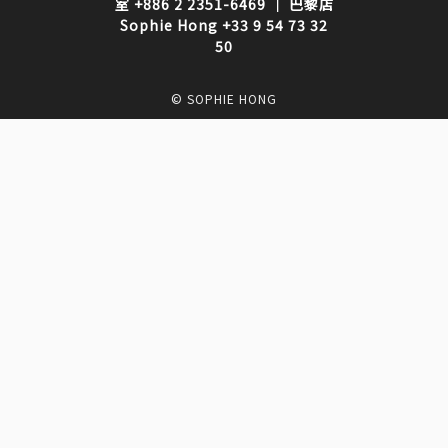
室 +886 2 2351-6469 ｜ 巴黎店
Sophie Hong +33 9 54 73 32
50
© SOPHIE HONG