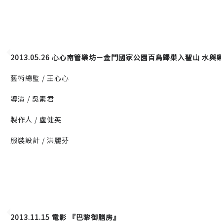
2013.05.26 心心南管樂坊－金門國家公園百鳥歸巢入翟山 水
藝術總監 / 王心心
導演 /
吳素君
製作人 /
盧健英
服裝設計 / 洪麗芬
2013.11.15 電影 『巴黎御膳房』