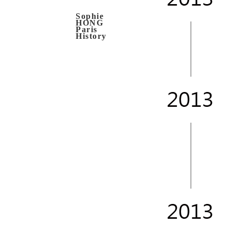
Sophie
HONG
Paris
History