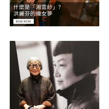
什麼是「湘雲紗」？
洪麗芬的織女夢