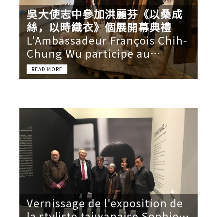
吳大使志中參加洪麗芬《以桑成
絲，以時織衣》個展開幕典禮
L'Ambassadeur François Chih-
Chung Wu participe au
vernissage de l'exposition
intitulée «Des feuilles du
mûrier, le temps fait des robes
de soie» de la styliste Sophie
Hong
Vernissage de l'exposition de
la styliste taiwanaise Sophie