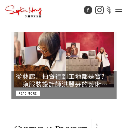
從藝廊、拍賣行到工地都是寶？
一窺服裝設計師洪麗芬的藝術收
藏