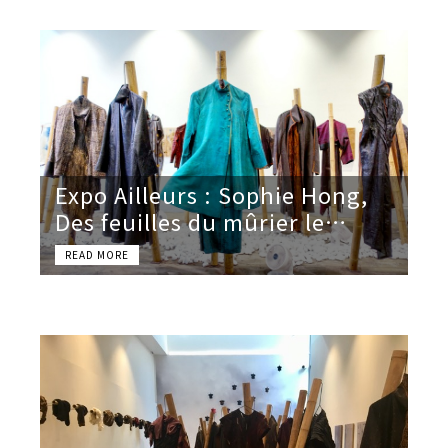
Expo Ailleurs : Sophie Hong,
Des feuilles du mûrier le
temps fait des robes de soie…
- La Piscine de Roubaix -
Jusqu'au 31 mai 2020 (à
confirmer)