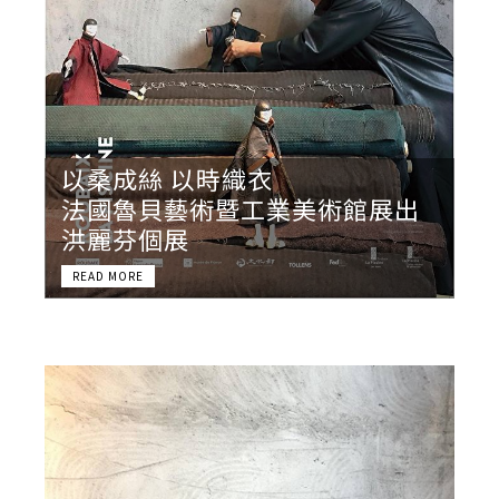
以桑成絲 以時織衣
法國魯貝藝術暨工業美術館展出
洪麗芬個展