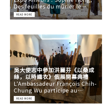
Des feuilles du mûrier le
temps fait des robes de soie…
- La Piscine de Roubaix -
Jusqu'au 31 mai 2020 (à
confirmer)
吳大使志中參加洪麗芬《以桑成
絲，以時織衣》個展開幕典禮
L'Ambassadeur François Chih-
Chung Wu participe au
vernissage de l'exposition
intitulée «Des feuilles du
mûrier, le temps fait des robes