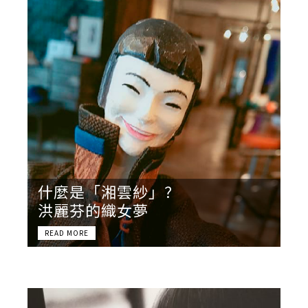
什麼是「湘雲紗」？
洪麗芬的織女夢