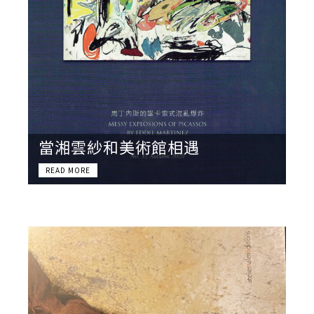
當湘雲紗和美術館相遇