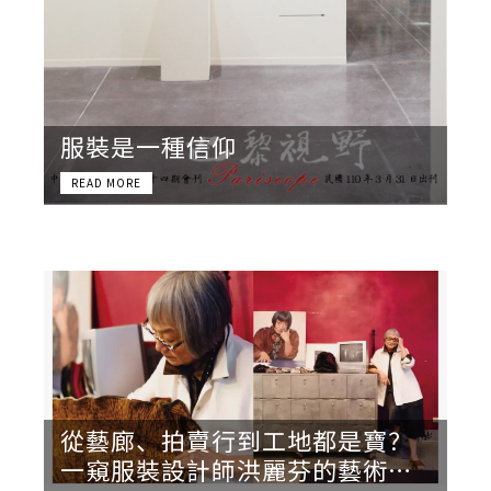
服裝是一種信仰
從藝廊、拍賣行到工地都是寶？
一窺服裝設計師洪麗芬的藝術收