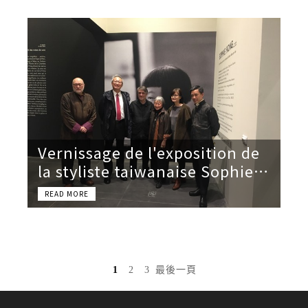
de soie» de la styliste Sophie
Hong
Vernissage de l'exposition de
la styliste taiwanaise Sophie
Hong à Roubaix
1
2
3
最後一頁