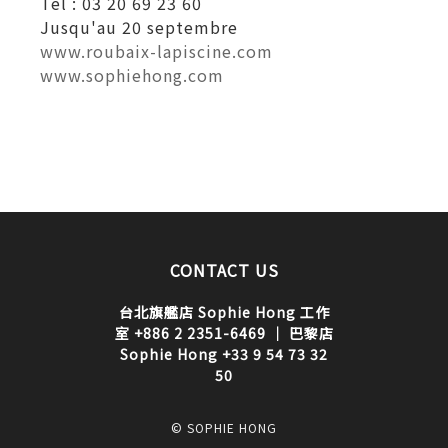
Tél : 03 20 69 23 60
Jusqu'au 20 septembre
www.roubaix-lapiscine.com
www.sophiehong.com
CONTACT US
台北旗艦店 Sophie Hong 工作
室 +886 2 2351-6469 ｜ 巴黎店
Sophie Hong +33 9 54 73 32
50
© SOPHIE HONG