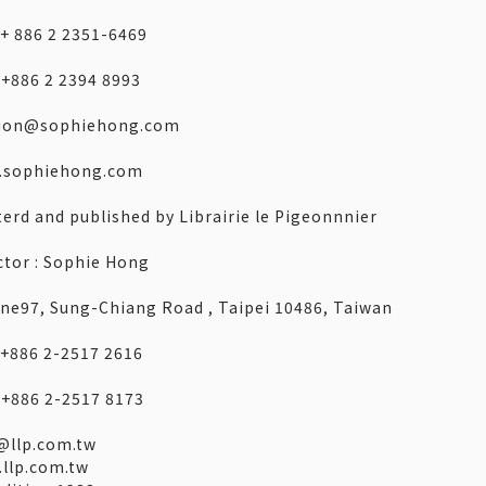
: + 886 2 2351-6469
: +886 2 2394 8993
hion@sophiehong.com
.sophiehong.com
terd and published by Librairie le Pigeonnnier
ctor : Sophie Hong
ane97, Sung-Chiang Road , Taipei 10486, Taiwan
: +886 2-2517 2616
: +886 2-2517 8173
@llp.com.tw
llp.com.tw