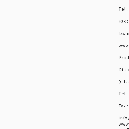
Tel 
Fax 
fas
www
Prin
Dire
9, L
Tel 
Fax 
info
www.